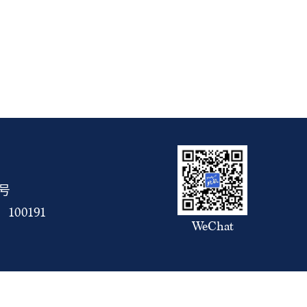
5号
00191
WeChat