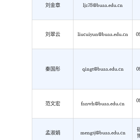
刘金章
ljz78@buaa.edu.cn
刘翠云
liucuiyun@buaa.edu.cn
0
秦国彤
qingt@buaa.edu.cn
0
0
范文宏
fanwh@buaa.edu.cn
孟淑娟
mengsj@buaa.edu.cn