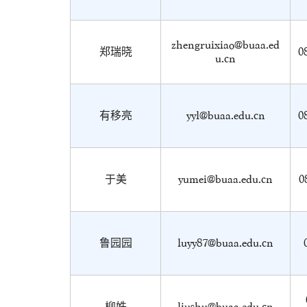
zhengruixiao@buaa.ed
郑瑞晓
0
u.cn
有移亮
yyl@buaa.edu.cn
0
于美
yumei@buaa.edu.cn
0
鲁园园
luyy87@buaa.edu.cn
柳姝
liushu@buaa.edu.cn