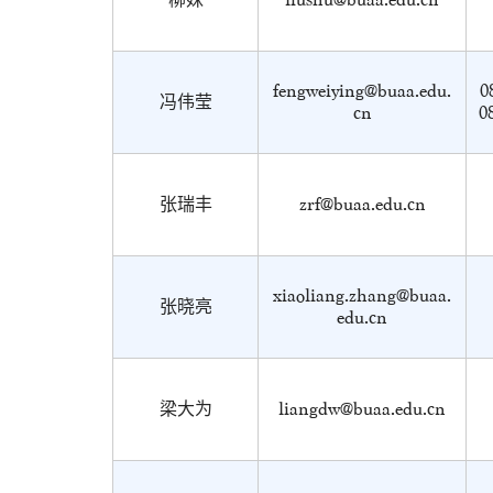
fengweiying@buaa.edu.
0
冯伟莹
cn
0
张瑞丰
zrf@buaa.edu.cn
xiaoliang.zhang@buaa.
张晓亮
edu.cn
梁大为
liangdw@buaa.edu.cn