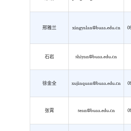
邢雅兰
xingyalan@buaa.edu.cn
0
石岩
shiyan@buaa.edu.cn
徐金全
xujinquan@buaa.edu.cn
0
张霄
sean@buaa.edu.cn
0