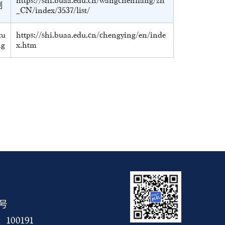
https://shi.buaa.edu.cn/wangchenliang/zh
制
_CN/index/3537/list/
tu
https://shi.buaa.edu.cn/chengying/en/inde
ng
x.htm
5号
00191