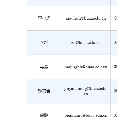
李小虎
xiaohuli@buaa.edu.cn
李圳
zli@buaa.edu.cn
0
马晶
majingbh@buaa.edu.cn
0
jinyanzhong@buaa.edu.
钟锦岩
0
cn
康鹏
pengkang@buaa.edu.cn
0