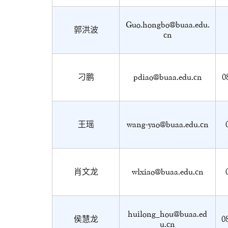
Guo.hongbo@buaa.edu.
郭洪波
cn
刁鹏
pdiao@buaa.edu.cn
0
王瑶
wang-yao@buaa.edu.cn
肖文龙
wlxiao@buaa.edu.cn
huilong_hou@buaa.ed
侯慧龙
0
u.cn