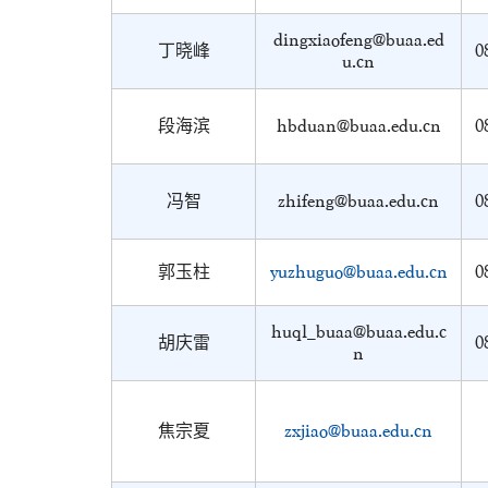
dingxiaofeng@buaa.ed
丁晓峰
0
u.cn
段海滨
hbduan@buaa.edu.cn
0
冯智
zhifeng@buaa.edu.cn
0
郭玉柱
yuzhuguo@buaa.edu.cn
0
huql_buaa@buaa.edu.c
胡庆雷
0
n
焦宗夏
zxjiao@buaa.edu.cn