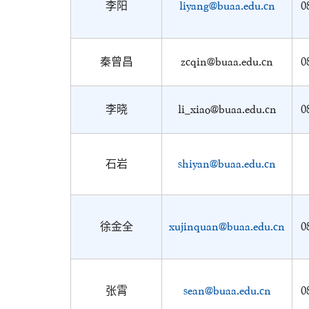
李阳
liyang@buaa.edu.cn
0
秦曾昌
zcqin@buaa.edu.cn
0
李晓
li_xiao@buaa.edu.cn
0
石岩
shiyan@buaa.edu.cn
徐金全
xujinquan@buaa.edu.cn
0
张霄
sean@buaa.edu.cn
0