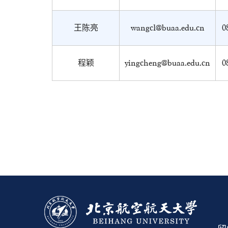
王陈亮
wangcl@buaa.edu.cn
0
程颖
yingcheng@buaa.edu.cn
0