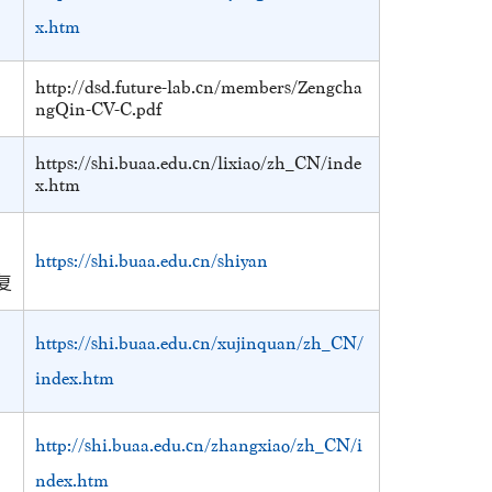
x.htm
http://dsd.future-lab.cn/members/Zengcha
ngQin-CV-C.pdf
https://shi.buaa.edu.cn/lixiao/zh_CN/inde
x.htm
https://shi.buaa.edu.cn/shiyan
复
https://shi.buaa.edu.cn/xujinquan/zh_CN/
index.htm
http://shi.buaa.edu.cn/zhangxiao/zh_CN/i
ndex.htm