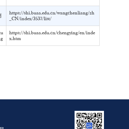
https://shi.buaa.edu.cn/wangchenliang/zh
制
_CN/index/3537/list/
tu
https://shi.buaa.edu.cn/chengying/en/inde
ng
x.htm