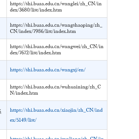
https://shi.buaa.edu.cn/wanglei/zh_CN/in
dex/3680/list/index.htm
https://shi.buaa.edu.cn/wangshaoping/zh_
CN/index/7986/list/index.htm
https://shi.buaa.edu.cn/wangwei/zh_CN/in
dex/7672/list/index.htm
https://shi.buaa.edu.cn/wangxj/en/
https://shi.buaa.edu.cn/wuhuaining/zh_C
N/index.htm
https://shi.buaa.edu.cn/xiaojin/zh_CN/ind
系
ex/5149/list/
https://shi.buaa.edu.cn/yanliang/zh_CN/in