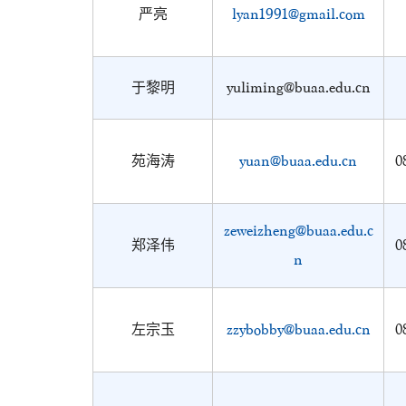
严亮
lyan1991@gmail.com
于黎明
yuliming@buaa.edu.cn
苑海涛
yuan@buaa.edu.cn
0
zeweizheng@buaa.edu.c
郑泽伟
0
n
左宗玉
zzybobby@buaa.edu.cn
0