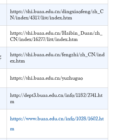
https://shi.buaa.edu.cn/dingxiaofeng/zh_C
N/index/4317/list/index.htm
https://shi.buaa.edu.cn/Haibin_Duan/zh_
CN/index/16277/list/index.htm
https://shi.buaa.edu.cn/fengzhi/zh_CN/ind
弈
ex.htm
https://shi.buaa.edu.cn/yuzhuguo
http://dept3.buaa.edu.cn/info/1182/2741.ht
m
https://www.buaa.edu.cn/info/1028/1602.ht
m