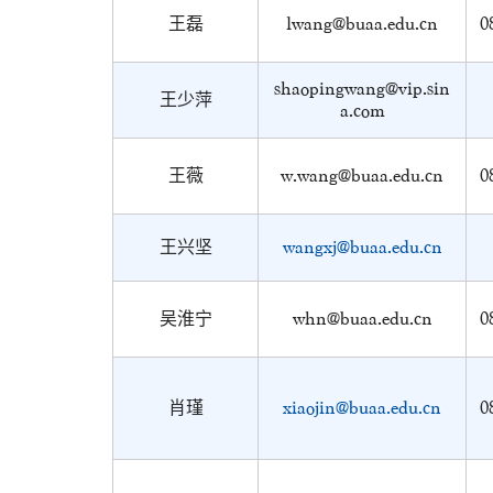
王磊
lwang@buaa.edu.cn
0
shaopingwang@vip.sin
王少萍
a.com
王薇
w.wang@buaa.edu.cn
0
王兴坚
wangxj@buaa.edu.cn
吴淮宁
whn@buaa.edu.cn
0
肖瑾
xiaojin@buaa.edu.cn
0