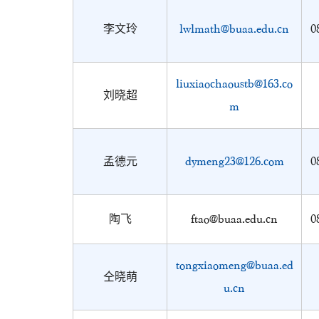
李文玲
lwlmath@buaa.edu.cn
0
liuxiaochaoustb@163.co
刘晓超
m
孟德元
dymeng23@126.com
0
陶飞
ftao@buaa.edu.cn
0
tongxiaomeng@buaa.ed
仝晓萌
u.cn