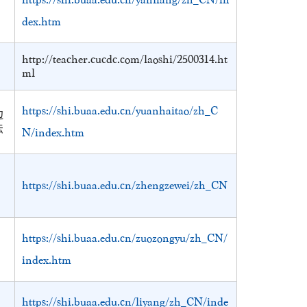
dex.htm
http://teacher.cucdc.com/laoshi/2500314.ht
ml
https://shi.buaa.edu.cn/yuanhaitao/zh_C
边
法
N/index.htm
https://shi.buaa.edu.cn/zhengzewei/zh_CN
https://shi.buaa.edu.cn/zuozongyu/zh_CN/
index.htm
https://shi.buaa.edu.cn/liyang/zh_CN/inde