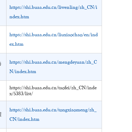
https://shi.buaa.edu.cn/liwenling/zh_CN/i
ndex.htm
https://shi.buaa.edu.cn/liuxiaochao/en/ind
ex.htm
https://shi.buaa.edu.cn/mengdeyuan/zh_C
与
N/index.htm
https://shi.buaa.edu.cn/taofei/zh_CN/inde
x/5383/list/
https://shi.buaa.edu.cn/tongxiaomeng/zh_
程
CN/index.htm