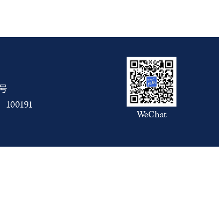
5号
00191
WeChat