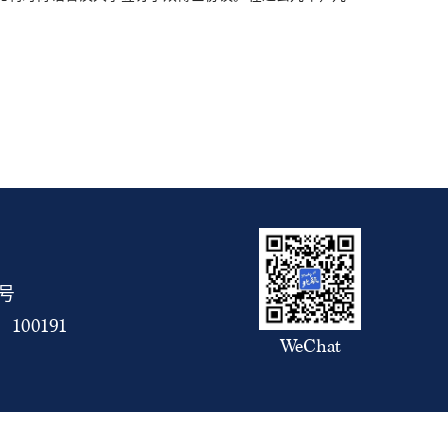
5号
00191
WeChat