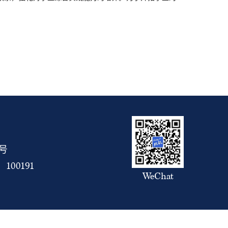
5号
00191
WeChat