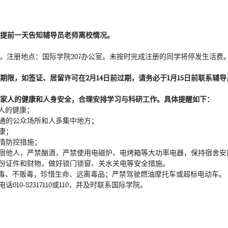
提前一天告知辅导员老师离校情况。
，注册地点：国际学院207办公室。未按时完成注册的同学将停发生活费
限，如签证、居留许可在2月14日前过期，请务必于1月15日前联系辅
家人的健康和人身安全，合理安排学习与科研工作。具体提醒如下：
人的健康；
通的公众场所和人多集中地方；
康；
情防控措施；
留宿他人，严禁酗酒，严禁使用电磁炉、电烤箱等大功率电器，保持宿舍安
身份证件和财物，做好锁门锁窗、关水关电等安全措施。
吸毒、不贩毒，珍惜生命、远离毒品；严禁驾驶燃油摩托车或超标电动车。
10-82317110或110，并及时联系国际学院。