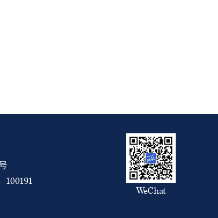
5号
00191
WeChat