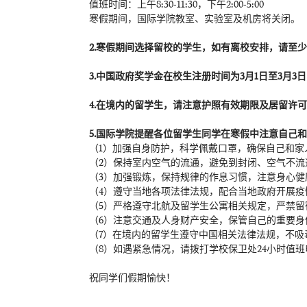
值班时间：上午8:30-11:30，下午2:00-5:00
寒假期间，国际学院教室、实验室及机房将关闭。
2.
寒假期间选择留校的学生，如有离校安排，请至少
3.
中国政府奖学金在校生注册
时间为3月1日至3月3日
4.
在境内的留学生，请注意护照有效期限及居留许可期
5.
国际学院提醒各位留学生同学在寒假中注意自己和
（1）加强自身防护，科学佩戴口罩，确保自己和家
（2）保持室内空气的流通，避免到封闭、空气不流
（3）加强锻炼，保持规律的作息习惯，注意身心健
（4）遵守当地各项法律法规，配合当地政府开展疫
（5）严格遵守北航及留学生公寓相关规定，严禁
（6）注意交通及人身财产安全，保管自己的重要
（7）在境内的留学生遵守中国相关法律法规，不
（8）如遇紧急情况，请拨打学校保卫处24小时值班电话0
祝同学们假期愉快！