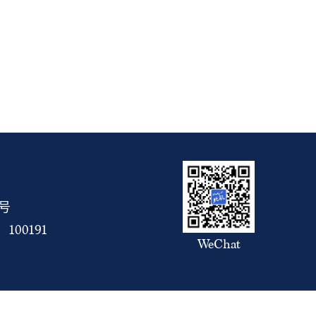
5号
00191
WeChat