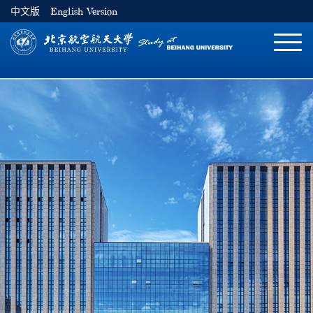
中文版
English Version
切
换
导
航