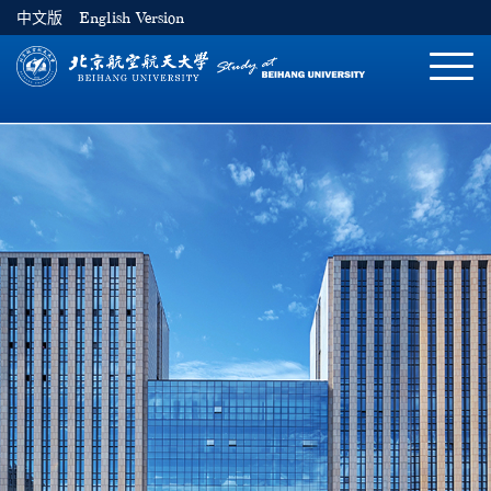
中文版
English Version
切
换
导
航