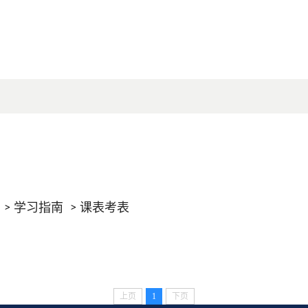
学习指南
课表考表
上页
1
下页