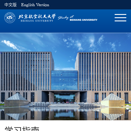
中文版
English Version
切
换
导
航