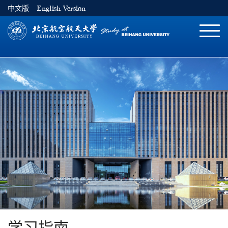
中文版
English Version
切
换
导
航