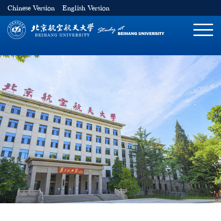
Chinese Version
English Version
切
换
导
航