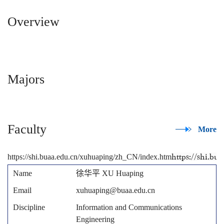
Overview
Majors
Faculty
More
https://shi.buaa.edu.cn/xuhuaping/zh_CN/index.htm
https://shi.b
徐华平 XU Huaping
xuhuaping@buaa.edu.cn
Information and Communications
Engineering