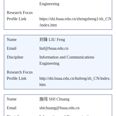
Engineering
https://shi.buaa.edu.cn/zhengzheng1/zh_CN
/index.htm
刘锋 LIU Feng
liuf@buaa.edu.cn
Information and Communications
Engineering
http://shi.buaa.edu.cn/liufeng/zh_CN/index.
htm
施闯 SHI Chuang
shichuang@buaa.edu.cn