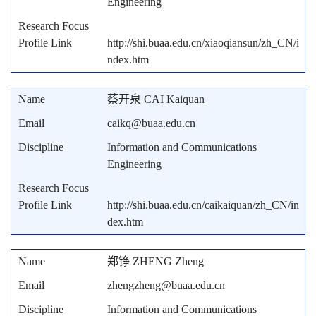
Engineering
http://shi.buaa.edu.cn/xiaoqiansun/zh_CN/i
ndex.htm
蔡开泉 CAI Kaiquan
caikq@buaa.edu.cn
Information and Communications
Engineering
http://shi.buaa.edu.cn/caikaiquan/zh_CN/in
dex.htm
郑铮 ZHENG Zheng
zhengzheng@buaa.edu.cn
Information and Communications