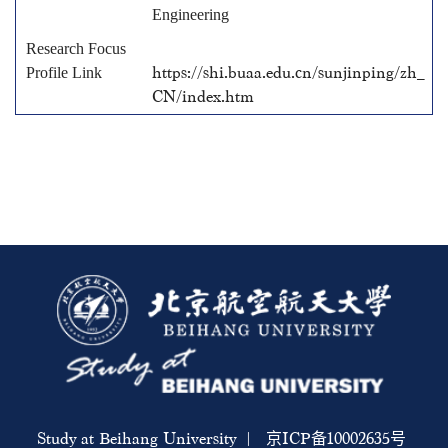
Engineering
https://shi.buaa.edu.cn/sunjinping/zh_
CN/index.htm
Study at Beihang University | 京ICP备10002635号